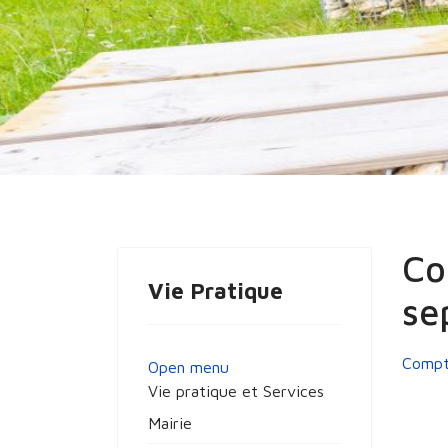
Vous êtes ici :
Accueil
Vie Pratique
Ré
Compte rendu du conseil municipal du 
Co
Vie Pratique
se
Compt
Open menu
Vie pratique et Services
Mairie