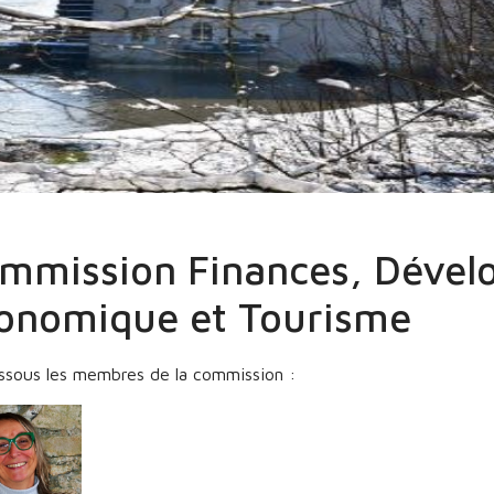
s Élus
Commissions
Commission Finances et développem
mmission Finances, Déve
onomique et Tourisme
ssous les membres de la commission :