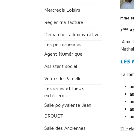
Mercredis Loisirs
Mme Mu
Régler ma facture
ème
3
Ad
Démarches administratives
Alain
Les permanences
Natha
Agent Numérique
LES 
Assistant social
La comm
Vente de Parcelle
au
Les salles et Lieux
au
extérieurs
au
Salle polyvalente Jean
au
DROUET
a
Salle des Anciennes
Elle él