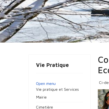
Vous êtes ici :
Accueil
Vie Pratique
Le
Co
Vie Pratique
Ec
Ci-de
Open menu
Vie pratique et Services
Mairie
Cimetière