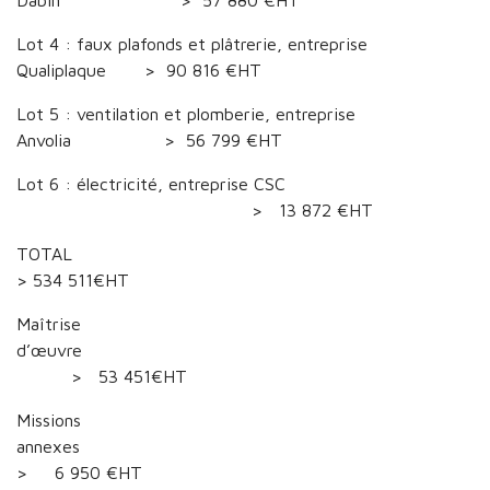
Dabin > 57 880 €HT
Lot 4 : faux plafonds et plâtrerie, entreprise
Qualiplaque > 90 816 €HT
Lot 5 : ventilation et plomberie, entreprise
Anvolia > 56 799 €HT
Lot 6 : électricité, entreprise CSC
> 13 872 €HT
TOTA
> 534 511€HT
Maîtrise
d’œuvre
> 53 451€HT
Missions
annexe
> 6 950 €HT