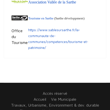
Association Vallée de la Sarthe
Tourisme en Sarthe
(Sarthe développment)
https://www.sablesursarthe.fr/la-
O
ffice
communaute-de-
du
communes/competences/tourisme-et-
Tourisme
patrimoine/
Accès réservé
Accueil
Vie Municipale
Travaux, Urbanisme, Environnment & dev. durable