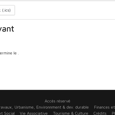
 (.ics)
vant
rmine le .
Accès réservé
ravaux, Urbanisme, Environnment & dev. durable
Finances e
t Social
Vie Associative
Tourisme & Culture
Crédits
P